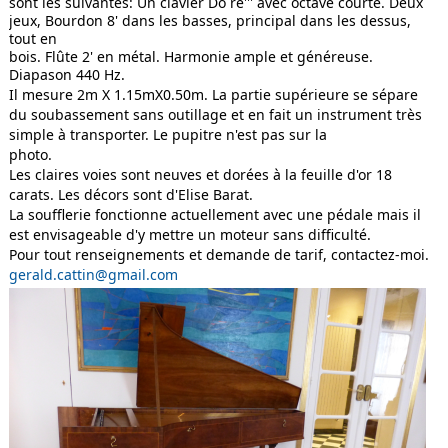
sont les suivantes: Un clavier Do ré''' avec octave courte. Deux 
jeux, Bourdon 8' dans les basses, principal dans les dessus, 
tout en

bois. Flûte 2' en métal. Harmonie ample et généreuse. 
Diapason 440 Hz.
Il mesure 2m X 1.15mX0.50m. La partie supérieure se sépare 
du soubassement sans outillage et en fait un instrument très 
simple à transporter. Le pupitre n'est pas sur la

photo.
Les claires voies sont neuves et dorées à la feuille d'or 18 
carats. Les décors sont d'Elise Barat.
La soufflerie fonctionne actuellement avec une pédale mais il 
est envisageable d'y mettre un moteur sans difficulté.
Pour tout renseignements et demande de tarif, contactez-moi.
gerald.cattin@gmail.com