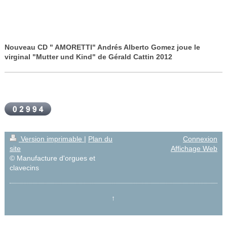
Nouveau CD " AMORETTI" Andrés Alberto Gomez joue le
virginal "Mutter und Kind" de Gérald Cattin 2012
Version imprimable
|
Plan du
Connexion
site
Affichage Web
© Manufacture d'orgues et
clavecins
↑