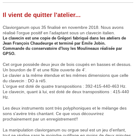
Il vient de quitter l'atelier...
Claviorganum opus 35 finalisé en novembre 2018. Nous avons
réalisé l'orgue positif en l'adaptant sous un clavecin italien.
Le clavecin est une copie de Grégori fabriqué dans les ateliers de
Jean François Chaudeurge et terminé par Emile Jobin.
Commande du conservatoire d'Issy les Moulineaux réalisée par
GPSO.
Cet orgue possède deux jeux de bois coupés en basses et dessus.
Un bourdon de 8' et une flûte ouverte de 4'.
Le clavier a la même étendue et les mêmes dimensions que celle
du clavecin : DO à ré5.
L'orgue est doté de quatre transpositions : 392-415-440-463 Hz.
Le clavecin, quant à lui, est doté de deux transpositions : 415-440
Hz.
Les deux instruments sont très polyphoniques et le mélange des
sons s'avère très chantant. Ce que vous découvrirez
prochainement par un enregistrement!!
La manipulation claviorganum ou orgue seul est un jeu d'enfant,
tout se réalise sans le moindre outillage en moins de deux minutes.